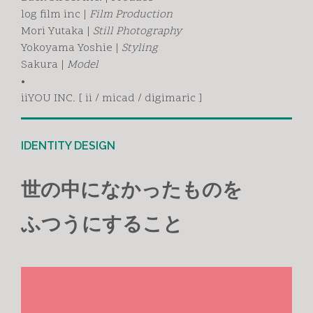
log film inc |
Film Production
Mori Yutaka |
Still Photography
Yokoyama Yoshie |
Styling
Sakura |
Model
•
iiYOU INC. [ ii / micad / digimaric ]
IDENTITY DESIGN
世の中になかったものを
ふつうにすること