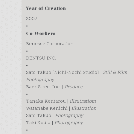
Year of Creation
2007
Co-Workers
Benesse Corporation
•
DENTSU INC.
•
Sato Takuo [Nichi-Nochi Studio] |
Still & Film
Photography
Back Street Inc. |
Produce
•
Tanaka Kentarou |
illsutratiom
Watanabe Kenichi |
illustration
Sato Takuo |
Photography
Taki Kouta |
Phorography
•