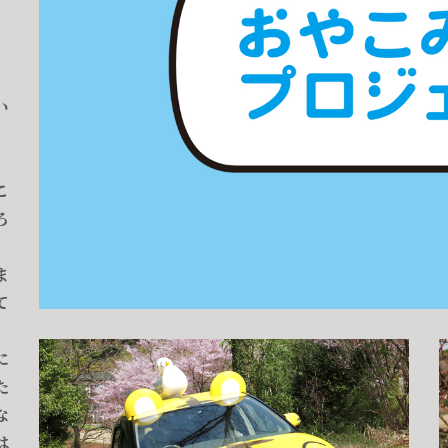
い
こ
ろ
ま
て
に
た
な
は