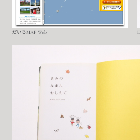
だいじMAP Web
D