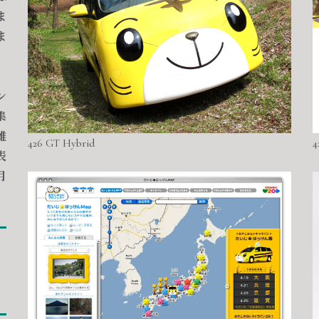
ま
ま
ン
集
雑
426 GT Hybrid
4
表
月