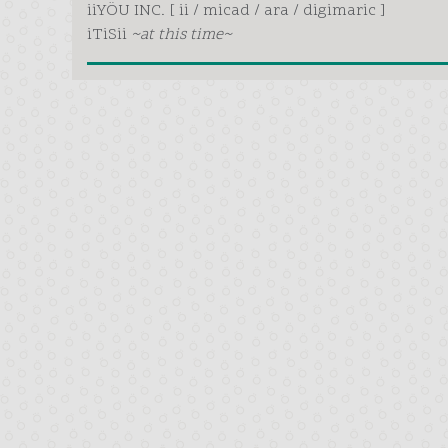
iiYÖU INC. [ ii / micad / ara / digimaric ]
iTiSii
~at this time~