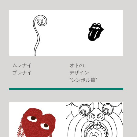
ムレナイ
オトの
ブレナイ
デザイン
“シンボル篇”
1089
2455