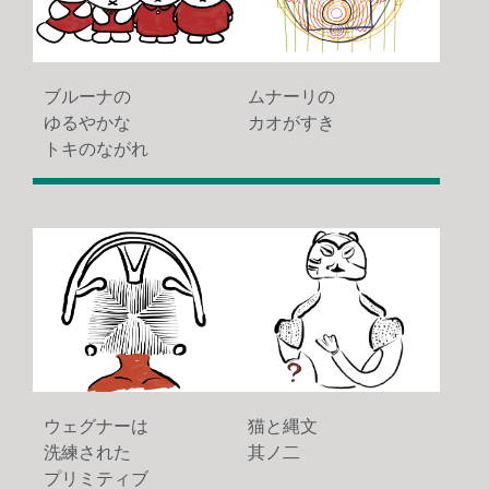
ブルーナの
ムナーリの
ゆるやかな
カオがすき
トキのながれ
2460
1137
猫と縄文
ウェグナーは
其ノ二
洗練された
プリミティブ
4297
1618