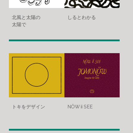
北風と太陽の
しるとわかる
太陽で
904
707
トキをデザイン
NÖW ii SEE
874
1071