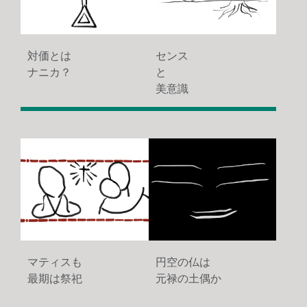
対価とは
センス
ナニカ？
と
美意識
1620
1979
マティスも
円空の仏は
最期は祭祀
元禄の土偶か
2009
1858