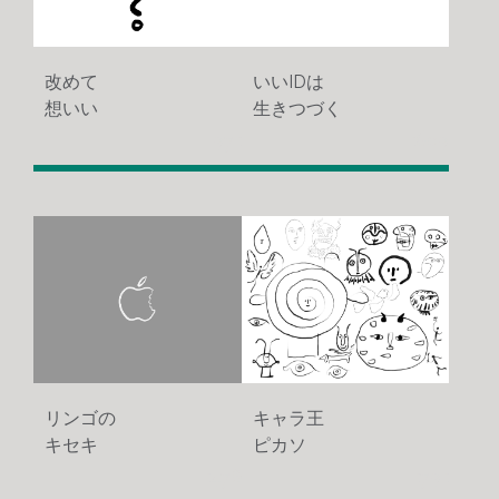
改めて
いいIDは
想いい
生きつづく
971
1609
リンゴの
キャラ王
キセキ
ピカソ
1478
1791